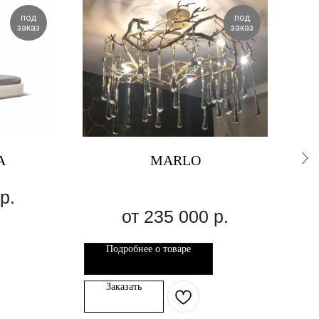
под
под
заказ
заказ
A
MARLO
р.
235 000
р.
Подробнее о товаре
Заказать