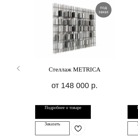
под
под
заказ
заказ
Стеллаж METRICA
р.
148 000
р.
Подробнее о товаре
Заказать